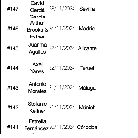
David
28/11/2024
#147
Sevilla
Cerdá
Garcia
Arthur
26/11/2024
#146
Madrid
Brooks &
Esther
Munt
Juanma
22/11/2024
#145
Alicante
Brooks
Agulles
Axel
22/11/2024
#144
Teruel
Yanes
Antonio
21/11/2024
#143
Málaga
Morales
Stefanie
21/11/2024
#142
Múnich
Kellner
Estrella
20/11/2024
#141
Córdoba
Fernández-
Martos