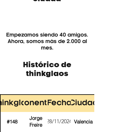
Empezamos siendo 40 amigos.
Ahora, somos más de 2.000 al
mes.
Histórico de
thinkglaos
hinkglao
Ponente
Fecha
Ciudad
Jorge
28/11/2024
#148
Valencia
Freire