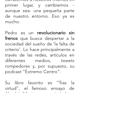
primer lugar, y cambiemos -
aunque sea- una pequeña parte
de nuestro entorno. Eso ya es
mucho.
Pedro es un
revolucionario sin
frenos
que busca despertar a la
sociedad del sueño de ’la falta de
criterio’. Lo hace principalmente a
través de las redes, artículos en
diferentes medios, tweets
rompedores y, por supuesto, su
podcast “Extremo Centro”.
Su libro favorito es “Tras la
virtud”, el famoso ensayo de
Alasdair Macintyre que invitaba a
la sociedad a crear pequeñas
comunidades morales. A eso -
entre otras cosas- está dedicando