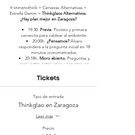
It'stimetothink + Cervezas Alternativas +
Estrella Damm =
Thinkglaos Alternativos.
¿Hay plan mejor en Zaragoza?
19:30.
Previa
. Picoteo y primera
cervecita para caldear al ambiente.
20:00h.
¿Pensamos?
Álvaro
responderá a la pregunta inicial en 18
minutos cronometrados.
20:18h.
Micro abierto.
Preguntas y
respuestas entre vinos y cervezas, en
libertad.
21:00h.
Afterwork
. Música, cena,
Tickets
Estrellas Damm, vinos Lustau y buena
gente. ¿Qué mas quieres?
Tipo de entrada
Thinkglao en Zaragoza
Leer más
Precio