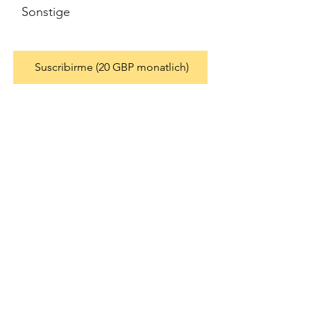
Sonstige
Suscribirme (20 GBP monatlich)
Projekte zur
Finanzierung