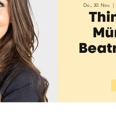
Do., 30. Nov.
  | 
Thi
Mü
Beat