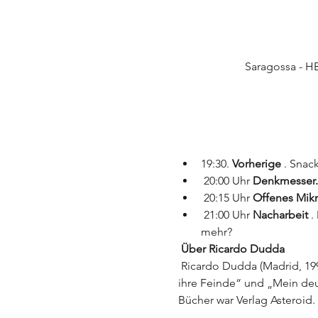
Saragossa - H
19:30. 
Vorherige
 . Sna
 20:00 Uhr 
Denkmesser.
 20:15 Uhr 
Offenes Mikr
 21:00 Uhr 
Nacharbeit
 
mehr?
Über Ricardo Dudda
 Ricardo Dudda (Madrid, 1992) ist Journalist und Autor von „Die Wahrheit des Stammes. Politische Korrektheit und 
ihre Feinde“ und „Mein deu
Bücher war Verlag Asteroid.