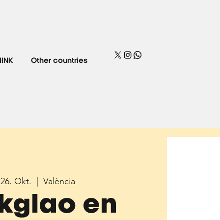
HINK
Other countries
 26. Okt.
  |  
València
kglao en