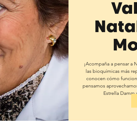
Va
Nata
Mo
¡Acompaña a pensar a Na
las bioquímicas más rep
conocen cómo funciona 
pensamos aprovecharnos. 
Estrella Damm y