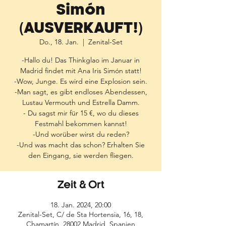
Simón
(AUSVERKAUFT!)
Do., 18. Jan.
  |  
Zenital-Set
-Hallo du! Das Thinkglao im Januar in
Madrid findet mit Ana Iris Simón statt!
-Wow, Junge. Es wird eine Explosion sein.
-Man sagt, es gibt endloses Abendessen,
Lustau Vermouth und Estrella Damm.
- Du sagst mir für 15 €, wo du dieses
Festmahl bekommen kannst!
-Und worüber wirst du reden?
-Und was macht das schon? Erhalten Sie
Zeit & Ort
18. Jan. 2024, 20:00
Zenital-Set, C/ de Sta Hortensia, 16, 18,
Chamartín, 28002 Madrid, Spanien