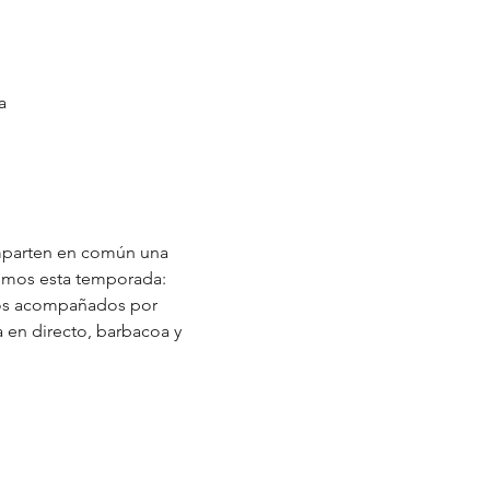
a
omparten en común una 
emos esta temporada: 
os acompañados por 
 en directo, barbacoa y 