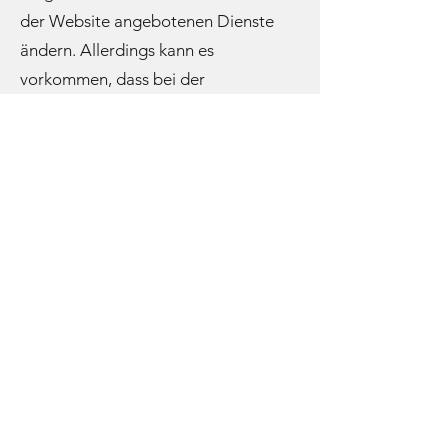
der Website angebotenen Dienste
ändern. Allerdings kann es
vorkommen, dass bei der
Aktualisierung die Liste keine Cookies
mehr enthält, obwohl es sich immer
um Cookies mit identischem Zweck
wie den in der Liste registrierten
handelt.
Zustimmung zur Verwendung von
Cookies. Einwilligung einholen und
Cookies deaktivieren oder löschen.